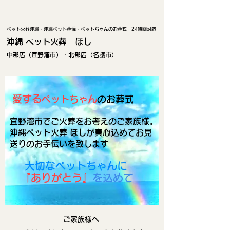
ペット火葬沖縄・沖縄ペット葬儀・ペットちゃんのお葬式・24時間対応
沖縄 ペ
ット火
葬 ほし
中部店（宜野湾市）・北部店（名護市）
愛する
ペットちゃん
のお葬式
宜野湾市でご火葬をお考えのご家族様。
​沖縄ペット火葬 ほしが​真心込めてお見
送りのお手伝いを致します
大切なペットちゃんに
『ありがとう』
を込めて
​ご家族様へ