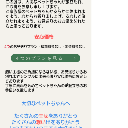
​この度は、大切なペットちゃんが旅立たれ、
ご心痛をお察し申し上げます。
ご家族様のペットちゃんが安らかに休まれま
すよう、心からお祈り申し上げ、安心して旅
立たれますよう、お見送りのお力添えなれた
らと思っております。
​安心価格
4つ
のお見送りプラン・追加料金なし・出張料金なし
４つのプランを見る
​飼い主様のご負担にならない様、お見送りからお
別れまでシンプルに出来る限り安心価格に設定し
ております
丁寧に​真心を込めて​ペットちゃんの🌈旅立ちのお
手伝いを致します
​大切なペットちゃんへ
たくさんの
幸せ
をありがとう
​たくさんの
想い
出
をありがとう