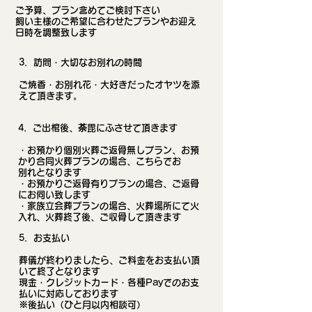
ご予算、プラン含めてご検討下さい
​飼い主様のご希望に合わせたプランやお迎え
日時を調整致します
​3．訪問・大切なお別れの時間
ご焼香・お別れ花・大好きだったオヤツを添
えて頂きます。
​4．ご出棺後、荼毘にふさせて頂きます
・お預かり個別火葬ご返骨無しプラン、お預
かり合同火葬プランの場合、こちらでお
別れとなります
・お預かりご返骨有りプランの場合、ご返骨
にお伺い致します
・家族立会葬プランの場合、火葬場所にて火
入れ、火葬終了後、ご収骨して頂きます
​5．お支払い
葬儀が終わりましたら、ご料金をお支払い頂
いて終了となります
​現金・クレジットカード・各種Payでのお支
払いに対応しております
​※後払い（ひと月以内相談可）